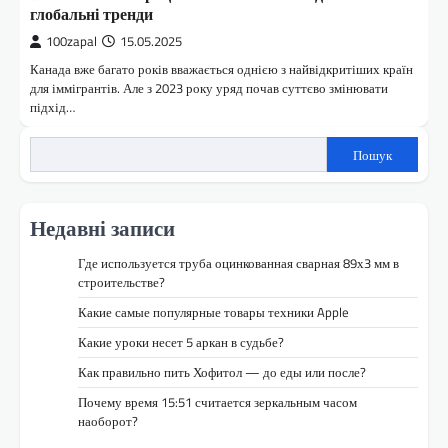
глобальні тренди
100zapal
15.05.2025
Канада вже багато років вважається однією з найвідкритіших країн
для іммігрантів. Але з 2023 року уряд почав суттєво змінювати
підхід…
Пошук
Недавні записи
Где используется труба оцинкованная сварная 89х3 мм в
строительстве?
Какие самые популярные товары техники Apple
Какие уроки несет 5 аркан в судьбе?
Как правильно пить Хофитол — до еды или после?
Почему время 15:51 считается зеркальным часом
наоборот?