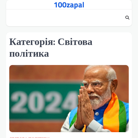
100zapal
Перейти
до
вмісту
Категорія:
Світова
політика