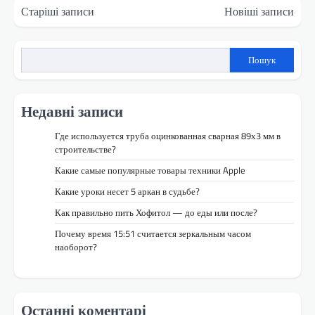
Навігація
Старіші записи
Новіші записи
за
записами
Пошук
Недавні записи
Где используется труба оцинкованная сварная 89х3 мм в
строительстве?
Какие самые популярные товары техники Apple
Какие уроки несет 5 аркан в судьбе?
Как правильно пить Хофитол — до еды или после?
Почему время 15:51 считается зеркальным часом
наоборот?
Останні коментарі