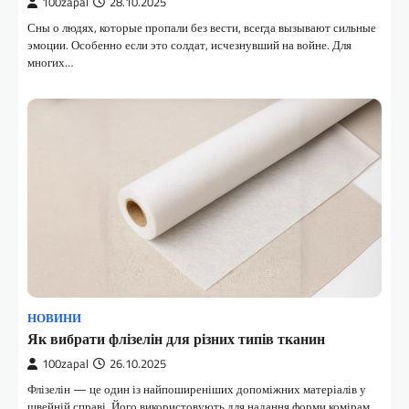
100zapal
28.10.2025
Сны о людях, которые пропали без вести, всегда вызывают сильные
эмоции. Особенно если это солдат, исчезнувший на войне. Для
многих…
НОВИНИ
Як вибрати флізелін для різних типів тканин
100zapal
26.10.2025
Флізелін — це один із найпоширеніших допоміжних матеріалів у
швейній справі. Його використовують для надання форми комірам,